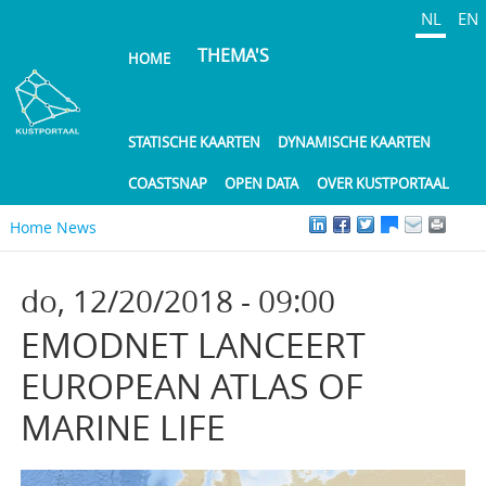
Overslaan
NL
EN
en
THEMA'S
HOME
naar
de
inhoud
gaan
STATISCHE KAARTEN
DYNAMISCHE KAARTEN
COASTSNAP
OPEN DATA
OVER KUSTPORTAAL
Home
News
do, 12/20/2018 - 09:00
EMODNET LANCEERT
EUROPEAN ATLAS OF
MARINE LIFE