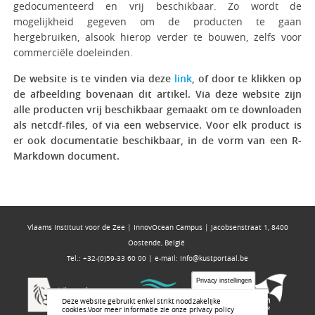
gedocumenteerd en vrij beschikbaar. Zo wordt de
mogelijkheid gegeven om de producten te gaan
hergebruiken, alsook hierop verder te bouwen, zelfs voor
commerciële doeleinden.
De website is te vinden via deze
link
, of door te klikken op
de afbeelding bovenaan dit artikel. Via deze website zijn
alle producten vrij beschikbaar gemaakt om te downloaden
als netcdf-files, of via een webservice. Voor elk product is
er ook documentatie beschikbaar, in de vorm van een R-
Markdown document.
Vlaams Instituut voor de Zee | InnovOcean Campus | Jacobsenstraat 1, 8400
Oostende, België
Tel.: +32-(0)59-33 60 00 | e-mail:
info@kustportaal.be
Privacy instellingen
Deze website gebruikt enkel strikt noodzakelijke
cookies.
Voor meer informatie zie onze privacy policy