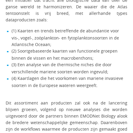
een initiatief dat tracht alle biologische data van over de
ganse wereld te harmonizeren. De waaier die de Atlas
tentoonstelt is vrij breed, met allerhande types
dataproducten zoals:
(1) Kaarten en trends betreffende de abundantie voor
vis-, vogel-, zoöplankton- en fytoplanktonsoorten in de
Atlantische Oceaan;
(2) Soortgebaseerde kaarten van functionele groepen
binnen de vissen en het macrobenthons;
(3) Een analyse van de thermische niches die door
verschillende mariene soorten worden ingevuld;
(4) Kaartlagen die het voorkomen van mariene invasieve
soorten in de Europese wateren weergeeft.
Dit assortiment aan producten zal ook na de lancering
blijven groeien, volgend op nieuwe analyses die worden
uitgevoerd door de partners binnen EMODNet Biology alook
de bredere wetenschappelijke gemeenschap. Daarenboven
zijn de workflows waarmee de producten zijn gemaakt goed