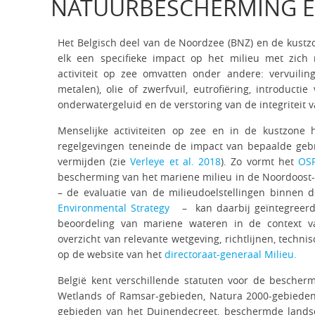
NATUURBESCHERMING EN
Het Belgisch deel van de Noordzee (BNZ) en de kustzone
elk een specifieke impact op het milieu met zich
activiteit op zee omvatten onder andere: vervuilin
metalen), olie of zwerfvuil, eutrofiëring, introductie
onderwatergeluid en de verstoring van de integriteit
Menselijke activiteiten op zee en in de kustzone
regelgevingen teneinde de impact van bepaalde gebru
vermijden (zie
Verleye et al. 2018
). Zo vormt het
OSP
bescherming van het mariene milieu in de Noordoost-
– de evaluatie van de milieudoelstellingen binnen
Environmental Strategy
– kan daarbij geïntegreerd 
beoordeling van mariene wateren in de context va
overzicht van relevante wetgeving, richtlijnen, tech
op de website van het
directoraat-generaal Milieu.
België kent verschillende statuten voor de bescher
Wetlands of Ramsar-gebieden, Natura 2000-gebieden
gebieden van het Duinendecreet, beschermde lands