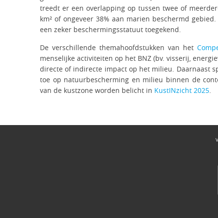
treedt er een overlapping op tussen twee of meerde
km² of ongeveer 38% aan marien beschermd gebied. I
een zeker beschermingsstatuut toegekend.
De verschillende themahoofdstukken van het
Compe
menselijke activiteiten op het BNZ (bv. visserij, ener
directe of indirecte impact op het milieu. Daarnaast s
toe op natuurbescherming en milieu binnen de cont
van de kustzone worden belicht in
KustINzicht 2025
.