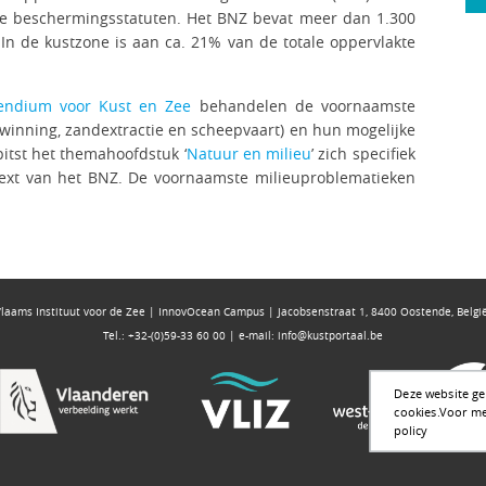
re beschermingsstatuten. Het BNZ bevat meer dan 1.300
n de kustzone is aan ca. 21% van de totale oppervlakte
ndium voor Kust en Zee
behandelen de voornaamste
giewinning, zandextractie en scheepvaart) en hun mogelijke
pitst het themahoofdstuk ‘
Natuur en milieu
’ zich specifiek
ext van het BNZ. De voornaamste milieuproblematieken
Vlaams Instituut voor de Zee | InnovOcean Campus | Jacobsenstraat 1, 8400 Oostende, Belgi
Tel.: +32-(0)59-33 60 00 | e-mail:
info@kustportaal.be
Deze website geb
cookies.
Voor me
policy