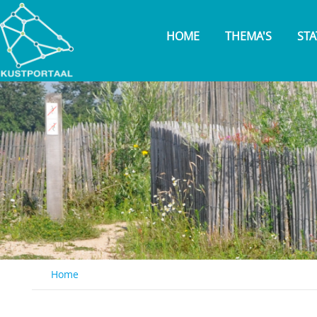
Overslaan
en
HOME
THEMA'S
STA
naar
de
inhoud
gaan
Home