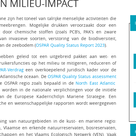
 MILIEU-IMPACT
 zijn het toneel van talrijke menselijke activiteiten die
 meebrengen. Mogelijke drukken veroorzaakt door een
g door chemische stoffen (zoals PCB’s, PAK’s en zware
 van invasieve soorten, verstoring van de biodiversiteit,
 van de zeebodem (
OSPAR Quality Status Report 2023
).
 hebben geleid tot een uitgebreid pakket aan wet- en
ikersfuncties op het milieu te mitigeren, reduceren of
AR-Verdrag
een overkoepelend juridisch kader voor de
Atlantische oceaan. De
OSPAR Quality Status assessment
 de OSPAR regio zoals bepaald in de
North East Atlantic
worden in de nationale verplichtingen voor de initiële
n de Europese Kaderrichtlijn Mariene Strategie. Een
nische en wetenschappelijke rapporten wordt weergegeven
ming van natuurgebieden in de kust- en mariene regio:
, Vlaamse en erkende natuurreservaten, bosreservaten,
chappen en het Vlaams Ecologisch Netwerk (VEN). Vaak