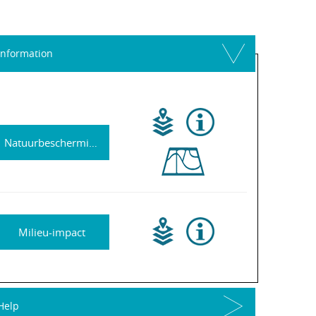
Information
Natuurbescherming
Milieu-impact
Help