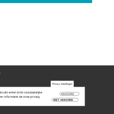
ë
Privacy instellingen
ruikt enkel strikt noodzakelijke
AKKOORD
er informatie zie onze privacy
NIET AKKOORD