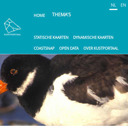
Overslaan
NL
EN
en
THEMA'S
HOME
naar
de
inhoud
gaan
STATISCHE KAARTEN
DYNAMISCHE KAARTEN
COASTSNAP
OPEN DATA
OVER KUSTPORTAAL