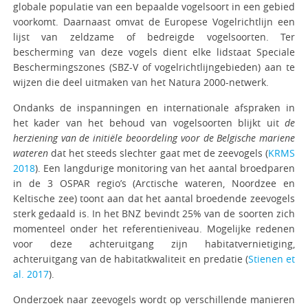
globale populatie van een bepaalde vogelsoort in een gebied
voorkomt. Daarnaast omvat de Europese Vogelrichtlijn een
lijst van zeldzame of bedreigde vogelsoorten. Ter
bescherming van deze vogels dient elke lidstaat Speciale
Beschermingszones (SBZ-V of vogelrichtlijngebieden) aan te
wijzen die deel uitmaken van het Natura 2000-netwerk.
Ondanks de inspanningen en internationale afspraken in
het kader van het behoud van vogelsoorten blijkt uit
de
herziening van de initiële beoordeling voor de Belgische mariene
wateren
dat het steeds slechter gaat met de zeevogels (
KRMS
2018
). Een langdurige monitoring van het aantal broedparen
in de 3 OSPAR regio’s (Arctische wateren, Noordzee en
Keltische zee) toont aan dat het aantal broedende zeevogels
sterk gedaald is. In het BNZ bevindt 25% van de soorten zich
momenteel onder het referentieniveau. Mogelijke redenen
voor deze achteruitgang zijn habitatvernietiging,
achteruitgang van de habitatkwaliteit en predatie (
Stienen et
al. 2017
).
Onderzoek naar zeevogels wordt op verschillende manieren