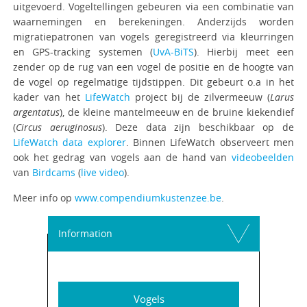
uitgevoerd. Vogeltellingen gebeuren via een combinatie van
waarnemingen en berekeningen. Anderzijds worden
migratiepatronen van vogels geregistreerd via kleurringen
en GPS-tracking systemen (
UvA-BiTS
). Hierbij meet een
zender op de rug van een vogel de positie en de hoogte van
de vogel op regelmatige tijdstippen. Dit gebeurt o.a in het
kader van het
LifeWatch
project bij de zilvermeeuw (
Larus
argentatus
), de kleine mantelmeeuw en de bruine kiekendief
(
Circus aeruginosus
). Deze data zijn beschikbaar op de
LifeWatch data explorer
. Binnen LifeWatch observeert men
ook het gedrag van vogels aan de hand van
videobeelden
van
Birdcams
(
live video
).
Meer info op
www.compendiumkustenzee.be
.
Information
Vogels