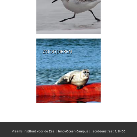
ZOOGDIEREN
Vlaams Instituut voor de Zee | InnovOcean Campus | Jacobsenstraat 1, 8400