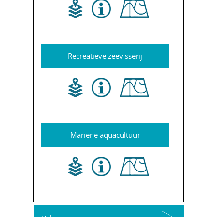
Recreatieve zeevisserij
Mariene aquacultuur