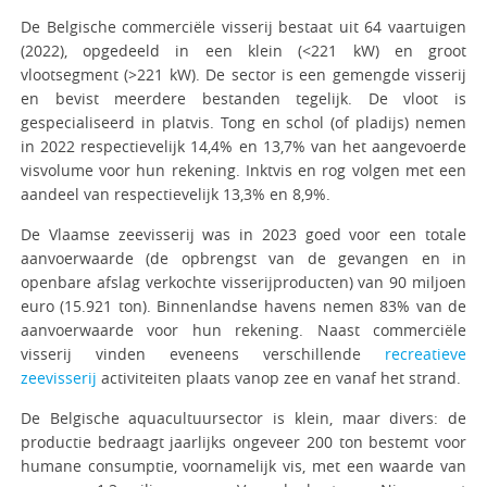
De Belgische commerciële visserij bestaat uit 64 vaartuigen
(2022), opgedeeld in een klein (<221 kW) en groot
vlootsegment (>221 kW). De sector is een gemengde visserij
en bevist meerdere bestanden tegelijk. De vloot is
gespecialiseerd in platvis. Tong en schol (of pladijs) nemen
in 2022 respectievelijk 14,4% en 13,7% van het aangevoerde
visvolume voor hun rekening. Inktvis en rog volgen met een
aandeel van respectievelijk 13,3% en 8,9%.
De Vlaamse zeevisserij was in 2023 goed voor een totale
aanvoerwaarde (de opbrengst van de gevangen en in
openbare afslag verkochte visserijproducten) van 90 miljoen
euro (15.921 ton). Binnenlandse havens nemen 83% van de
aanvoerwaarde voor hun rekening. Naast commerciële
visserij vinden eveneens verschillende
recreatieve
zeevisserij
activiteiten plaats vanop zee en vanaf het strand.
De Belgische aquacultuursector is klein, maar divers: de
productie bedraagt jaarlijks ongeveer 200 ton bestemt voor
humane consumptie, voornamelijk vis, met een waarde van