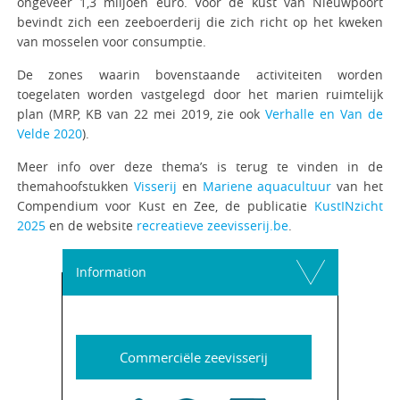
ongeveer 1,3 miljoen euro. Voor de kust van Nieuwpoort
bevindt zich een zeeboerderij die zich richt op het kweken
van mosselen voor consumptie.
De zones waarin bovenstaande activiteiten worden
toegelaten worden vastgelegd door het marien ruimtelijk
plan (MRP, KB van 22 mei 2019, zie ook
Verhalle en Van de
Velde 2020
).
Meer info over deze thema’s is terug te vinden in de
themahoofstukken
Visserij
en
Mariene aquacultuur
van het
Compendium voor Kust en Zee, de publicatie
KustINzicht
2025
en de website
recreatieve zeevisserij.be
.
Information
Commerciële zeevisserij