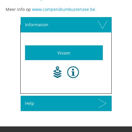
Meer info op
www.compendiumkustenzee.be
.
Information
Vissen
Help