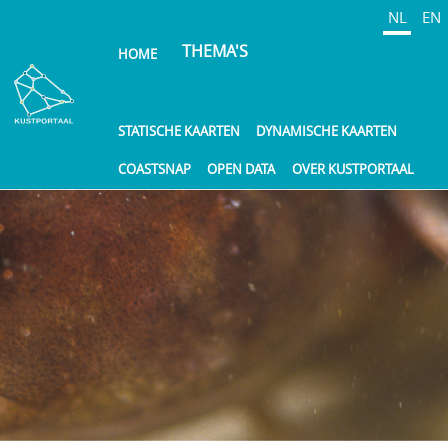
Overslaan
NL
EN
en
THEMA'S
HOME
naar
de
inhoud
gaan
STATISCHE KAARTEN
DYNAMISCHE KAARTEN
COASTSNAP
OPEN DATA
OVER KUSTPORTAAL