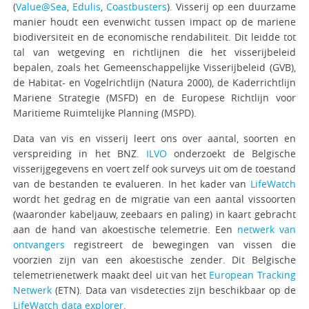
(
Value@Sea
,
Edulis
,
Coastbusters
). Visserij op een duurzame
manier houdt een evenwicht tussen impact op de mariene
biodiversiteit en de economische rendabiliteit. Dit leidde tot
tal van wetgeving en richtlijnen die het visserijbeleid
bepalen, zoals het Gemeenschappelijke Visserijbeleid (GVB),
de Habitat- en Vogelrichtlijn (Natura 2000), de Kaderrichtlijn
Mariene Strategie (MSFD) en de Europese Richtlijn voor
Maritieme Ruimtelijke Planning (MSPD).
Data van vis en visserij leert ons over aantal, soorten en
verspreiding in het BNZ.
ILVO
onderzoekt de Belgische
visserijgegevens en voert zelf ook surveys uit om de toestand
van de bestanden te evalueren. In het kader van
LifeWatch
wordt het gedrag en de migratie van een aantal vissoorten
(waaronder kabeljauw, zeebaars en paling) in kaart gebracht
aan de hand van akoestische telemetrie. Een
netwerk van
ontvangers
registreert de bewegingen van vissen die
voorzien zijn van een akoestische zender. Dit Belgische
telemetrienetwerk maakt deel uit van het
European Tracking
Netwerk
(ETN). Data van visdetecties zijn beschikbaar op de
LifeWatch data explorer
.