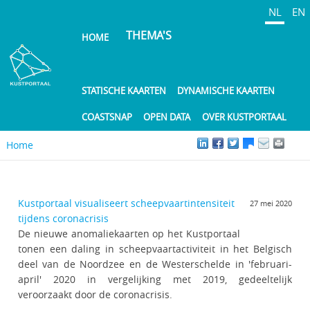
Overslaan
NL
EN
en
THEMA'S
HOME
naar
de
inhoud
gaan
STATISCHE KAARTEN
DYNAMISCHE KAARTEN
COASTSNAP
OPEN DATA
OVER KUSTPORTAAL
Home
Kustportaal visualiseert scheepvaartintensiteit
27 mei 2020
tijdens coronacrisis
De nieuwe anomaliekaarten op het Kustportaal
tonen een daling in scheepvaartactiviteit in het Belgisch
deel van de Noordzee en de Westerschelde in 'februari-
april' 2020 in vergelijking met 2019, gedeeltelijk
veroorzaakt door de coronacrisis.