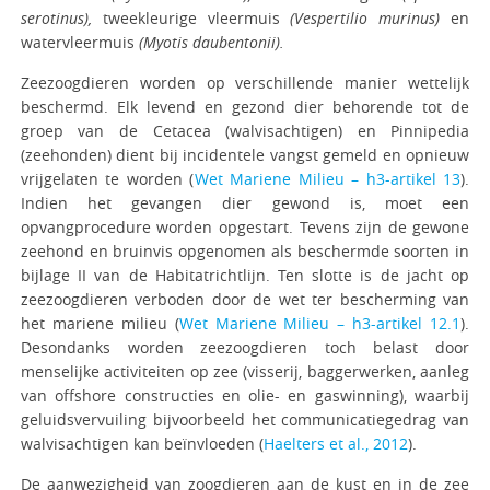
serotinus),
tweekleurige vleermuis
(Vespertilio murinus)
en
watervleermuis
(Myotis daubentonii).
Zeezoogdieren worden op verschillende manier wettelijk
beschermd. Elk levend en gezond dier behorende tot de
groep van de Cetacea (walvisachtigen) en Pinnipedia
(zeehonden) dient bij incidentele vangst gemeld en opnieuw
vrijgelaten te worden (
Wet Mariene Milieu – h3-artikel 13
).
Indien het gevangen dier gewond is, moet een
opvangprocedure worden opgestart. Tevens zijn de gewone
zeehond en bruinvis opgenomen als beschermde soorten in
bijlage II van de Habitatrichtlijn. Ten slotte is de jacht op
zeezoogdieren verboden door de wet ter bescherming van
het mariene milieu (
Wet Mariene Milieu – h3-artikel 12.1
).
Desondanks worden zeezoogdieren toch belast door
menselijke activiteiten op zee (visserij, baggerwerken, aanleg
van offshore constructies en olie- en gaswinning), waarbij
geluidsvervuiling bijvoorbeeld het communicatiegedrag van
walvisachtigen kan beïnvloeden (
Haelters et al., 2012
).
De aanwezigheid van zoogdieren aan de kust en in de zee