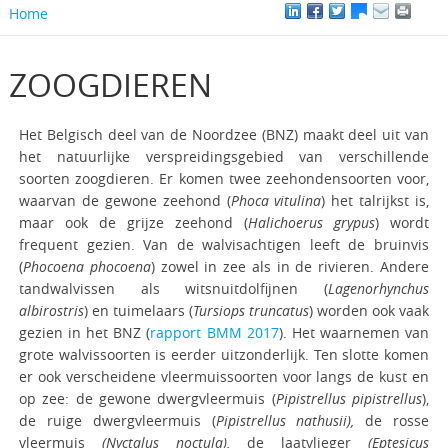
Home
ZOOGDIEREN
Het Belgisch deel van de Noordzee (BNZ) maakt deel uit van
het natuurlijke verspreidingsgebied van verschillende
soorten zoogdieren. Er komen twee zeehondensoorten voor,
waarvan de gewone zeehond (
Phoca vitulina
) het talrijkst is,
maar ook de grijze zeehond (
Halichoerus grypus
) wordt
frequent gezien. Van de walvisachtigen leeft de bruinvis
(
Phocoena phocoena
) zowel in zee als in de rivieren. Andere
tandwalvissen als witsnuitdolfijnen (
Lagenorhynchus
albirostris
) en tuimelaars (
Tursiops truncatus
) worden ook vaak
gezien in het BNZ (
rapport BMM 2017
). Het waarnemen van
grote walvissoorten is eerder uitzonderlijk. Ten slotte komen
er ook verscheidene vleermuissoorten voor langs de kust en
op zee: de gewone dwergvleermuis (
Pipistrellus pipistrellus
),
de ruige dwergvleermuis (
Pipistrellus nathusii),
de rosse
vleermuis
(
Nyctalus noctula
),
de laatvlieger
(Eptesicus