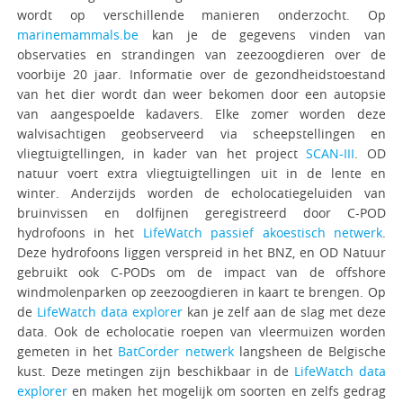
wordt op verschillende manieren onderzocht. Op
marinemammals.be
kan je de gegevens vinden van
observaties en strandingen van zeezoogdieren over de
voorbije 20 jaar. Informatie over de gezondheidstoestand
van het dier wordt dan weer bekomen door een autopsie
van aangespoelde kadavers. Elke zomer worden deze
walvisachtigen geobserveerd via scheepstellingen en
vliegtuigtellingen, in kader van het project
SCAN-III
. OD
natuur voert extra vliegtuigtellingen uit in de lente en
winter. Anderzijds worden de echolocatiegeluiden van
bruinvissen en dolfijnen geregistreerd door C-POD
hydrofoons in het
LifeWatch passief akoestisch netwerk
.
Deze hydrofoons liggen verspreid in het BNZ, en OD Natuur
gebruikt ook C-PODs om de impact van de offshore
windmolenparken op zeezoogdieren in kaart te brengen. Op
de
LifeWatch data explorer
kan je zelf aan de slag met deze
data. Ook de echolocatie roepen van vleermuizen worden
gemeten in het
BatCorder netwerk
langsheen de Belgische
kust. Deze metingen zijn beschikbaar in de
LifeWatch data
explorer
en maken het mogelijk om soorten en zelfs gedrag