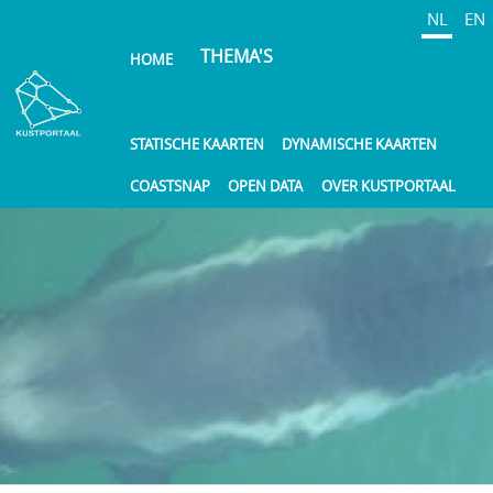
Overslaan
NL
EN
en
THEMA'S
HOME
naar
de
inhoud
gaan
STATISCHE KAARTEN
DYNAMISCHE KAARTEN
COASTSNAP
OPEN DATA
OVER KUSTPORTAAL