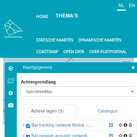
Overslaan
NL
EN
en
THEMA'S
naar
HOME
de
inhoud
gaan
STATISCHE KAARTEN
DYNAMISCHE KAARTEN
COASTSNAP
OPEN DATA
OVER KUSTPORTAAL
⤢
Kaartgegevens
+
Achtergrondlaag
−
Actieve lagen
(3)
Catalogus
10 km
Bat tracking network Motus – ...
©
OpenStreetMap
contributors.
Bat passive acoustic network