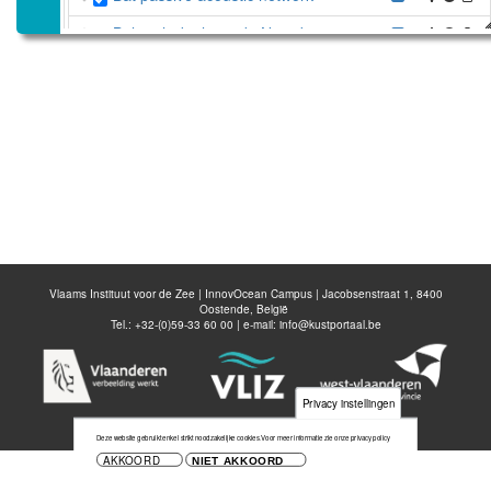
Belgisch deel van de Noordzee
Disable all layers
Voeg nieuwe laag toe
Bewaar kaart
Vlaams Instituut voor de Zee | InnovOcean Campus | Jacobsenstraat 1, 8400
Oostende, België
Tel.: +32-(0)59-33 60 00 | e-mail:
info@kustportaal.be
Privacy instellingen
Deze website gebruikt enkel strikt noodzakelijke cookies.
Voor meer informatie zie onze privacy policy
AKKOORD
NIET AKKOORD