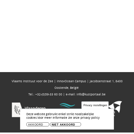
Vlaams Instituut voor de Zee | InnovOcean Campus | Jacobsenstraat 1, 8400
Oostende, België
Tel.: +32-(0)59-33 60 00 | e-mail:
info@kustportaal.be
Privacy instellingen
Deze website gebruikt enkel strikt noodzakelijke
cookies.
Voor meer informatie zie onze privacy policy
AKKOORD
NIET AKKOORD