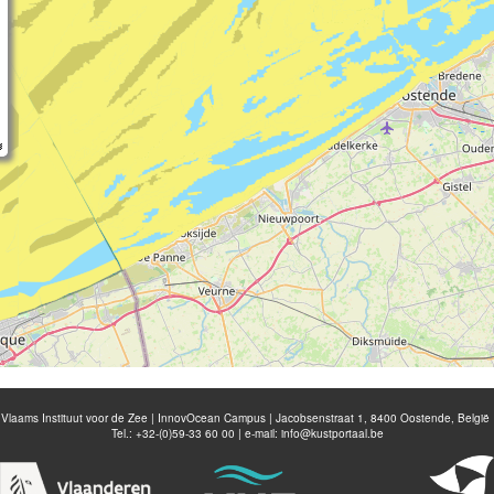
Vlaams Instituut voor de Zee | InnovOcean Campus | Jacobsenstraat 1, 8400 Oostende, België
Tel.: +32-(0)59-33 60 00 | e-mail:
info@kustportaal.be