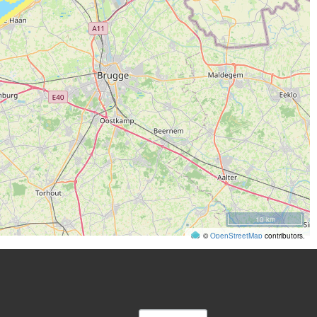
10 km
©
OpenStreetMap
contributors.