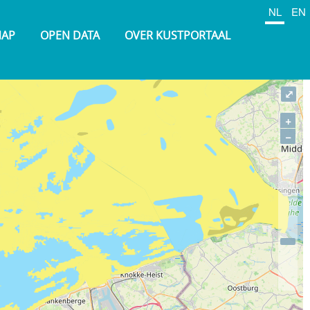
NL
EN
NAP
OPEN DATA
OVER KUSTPORTAAL
⤢
+
−