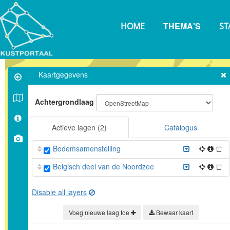
Overslaan
en
THEMA'S
naar
HOME
ST
de
inhoud
gaan
Kaartgegevens
Achtergrondlaag
Actieve lagen
(2)
Catalogus
Bodemsamenstelling
Belgisch deel van de Noordzee
Disable all layers
Voeg nieuwe laag toe
Bewaar kaart