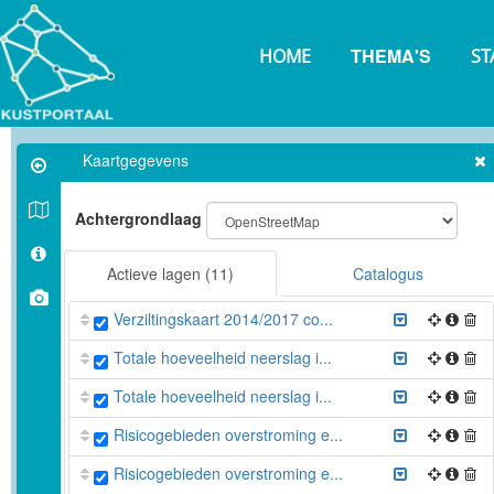
Overslaan
en
THEMA'S
naar
HOME
ST
de
inhoud
gaan
Kaartgegevens
Achtergrondlaag
Actieve lagen
(11)
Catalogus
Verziltingskaart 2014/2017 co...
Totale hoeveelheid neerslag i...
Totale hoeveelheid neerslag i...
Risicogebieden overstroming e...
Risicogebieden overstroming e...