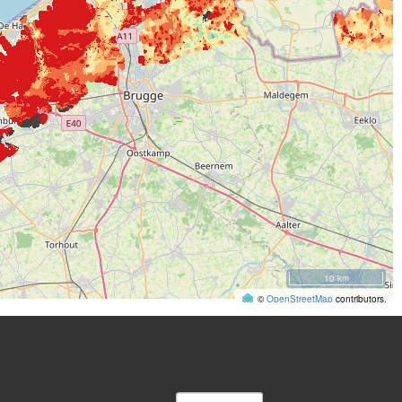
10 km
©
OpenStreetMap
contributors.