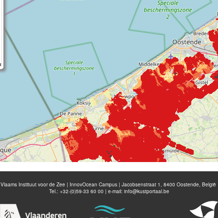
Vlaams Instituut voor de Zee | InnovOcean Campus | Jacobsenstraat 1, 8400 Oostende, België
Tel.: +32-(0)59-33 60 00 | e-mail:
info@kustportaal.be