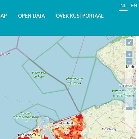
NL
EN
NAP
OPEN DATA
OVER KUSTPORTAAL
⤢
+
−