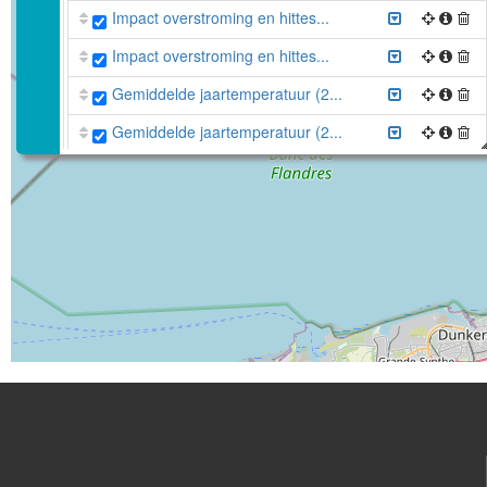
Impact overstroming en hittes...
Impact overstroming en hittes...
Gemiddelde jaartemperatuur (2...
Gemiddelde jaartemperatuur (2...
Aantal droge dagen (2100, hoo...
Aantal droge dagen (2017)
Disable all layers
Voeg nieuwe laag toe
Bewaar kaart