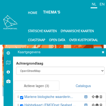
Overslaan
NL
EN
en
THEMA'S
naar
HOME
de
inhoud
gaan
STATISCHE KAARTEN
DYNAMISCHE KAARTEN
COASTSNAP
OPEN DATA
OVER KUSTPORTAAL
⤢
Kaartgegevens
+
Achtergrondlaag
−
Actieve lagen
(3)
Catalogus
10 km
Mariene biologische waarderin...
©
OpenStreetMap
contributors.
Habitatkaart (EMODnet Seabed ...