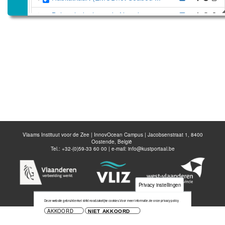
Belgisch deel van de Noordzee
Disable all layers
Voeg nieuwe laag toe
Bewaar kaart
Vlaams Instituut voor de Zee | InnovOcean Campus | Jacobsenstraat 1, 8400
Oostende, België
Tel.: +32-(0)59-33 60 00 | e-mail:
info@kustportaal.be
Privacy instellingen
Deze website gebruikt enkel strikt noodzakelijke cookies.
Voor meer informatie zie onze privacy policy
AKKOORD
NIET AKKOORD