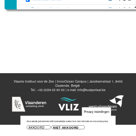
Turbines Northwind
Turbines Nobelwind
Turbines C-Power
Turbines Belwind
Belgisch deel van de Noordzee
Disable all layers
Voeg nieuwe laag toe
Bewaar kaart
Vlaams Instituut voor de Zee | InnovOcean Campus | Jacobsenstraat 1, 8400
Oostende, België
Tel.: +32-(0)59-33 60 00 | e-mail:
info@kustportaal.be
Privacy instellingen
Deze website gebruikt enkel strikt noodzakelijke cookies.
Voor meer informatie zie onze privacy policy
AKKOORD
NIET AKKOORD