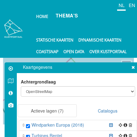
Overslaan
NL
EN
en
THEMA'S
naar
HOME
de
inhoud
gaan
STATISCHE KAARTEN
DYNAMISCHE KAARTEN
COASTSNAP
OPEN DATA
OVER KUSTPORTAAL
⤢
Kaartgegevens
+
Achtergrondlaag
−
Actieve lagen
(7)
Catalogus
10 km
Windparken Europa (2018)
©
OpenStreetMap
contributors.
Turbines Rentel