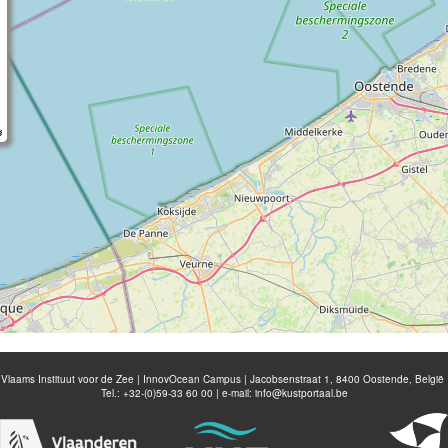
Vlaams Instituut voor de Zee | InnovOcean Campus | Jacobsenstraat 1, 8400 Oostende, België
Tel.: +32-(0)59-33 60 00 | e-mail:
info@kustportaal.be