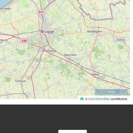
10 km
©
OpenStreetMap
contributors.