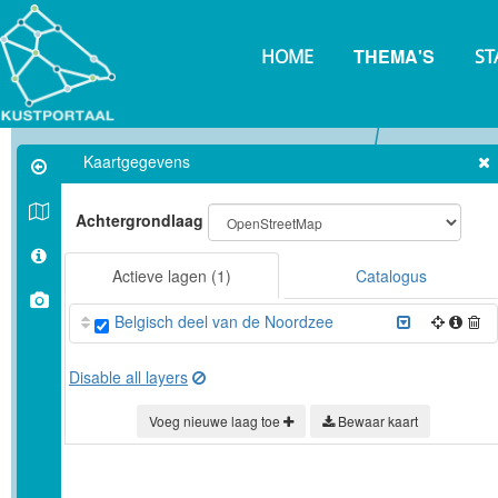
Overslaan
en
THEMA'S
naar
HOME
ST
de
inhoud
gaan
Kaartgegevens
Achtergrondlaag
Actieve lagen
(1)
Catalogus
Belgisch deel van de Noordzee
Disable all layers
Voeg nieuwe laag toe
Bewaar kaart