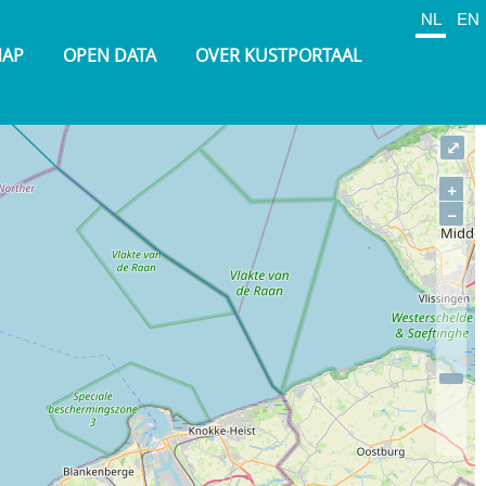
NL
EN
NAP
OPEN DATA
OVER KUSTPORTAAL
⤢
+
−